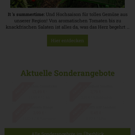
It 's summertime:
Und Hochsaison für tolles Gemüse aus
unserer Region! Von aromatischen Tomaten bis zu
knackfrischen Salaten ist alles da, was das Herz begehrt …
Hier entdecken
Aktuelle Sonderangebote
Aktion!
Aktion!
bis zum 31.8.2026
bis zum 31.8.2026
Aktion!
Aktion!
bis zum 31.8.2026
bis zum 31.8.2026
b*Hähnchen-Drumsticks...
Fruchtjoghurt Sanddor...
13,49 €
2,79 €
*
*
13,49 € / 1 kg
5,58 € / Kilogramm
Mozzarella Stange
BABOUCHES VdP Landwei...
Alle Sonderangebote im Überblick