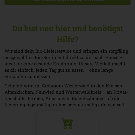
3,99 €
5,49 €
*
*
13,29 € / Kilogramm
5,49 € / Liter
Du bist neu hier und benötigst
Hilfe?
Wir sind dein Bio-Lieferservice und bringen ein sorgfältig
ausgewähltes Bio-Sortiment direkt zu dir nach Hause –
ideal für eine gesunde Ernährung. Unsere Vielfalt macht
es dir einfach, jeden Tag gut zu essen – ohne lange
einkaufen zu müssen.
Geliefert wird im Großraum Westerwald in den Kreisen
Altenkirchen, Neuwied und Westerwaldkreis – an Privat­
haushalte, Firmen, Kitas u.v.m. Du entscheidest, ob die
Lieferung regelmäßig im Abo oder einmalig erfolgen soll.