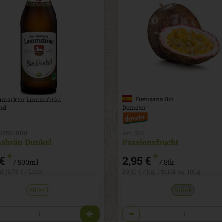
Fuensana Bio
markter Lammsbräu
nd
Demeter
1285200101
Art. 564
sbräu Dunkel
Passionsfrucht
*
*
 €
2,95 €
/ 500ml
/ Stk
l (3,78 € / Liter)
29,50 € / kg, 1 Stück ca. 100g
500ml
Stück
l
Anzahl