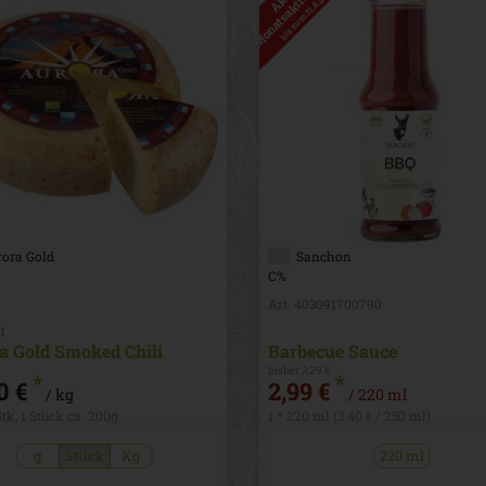
bis zum 31.8.2026
ora Gold
Sanchon
C%
Art. 403091700790
1
a Gold Smoked Chili
Barbecue Sauce
bisher 3,29 €
*
*
0 €
2,99 €
/ kg
/ 220 ml
 Stk, 1 Stück ca. 200g
1 * 220 ml (3,40 € / 250 ml)
g
Stück
Kg
220 ml