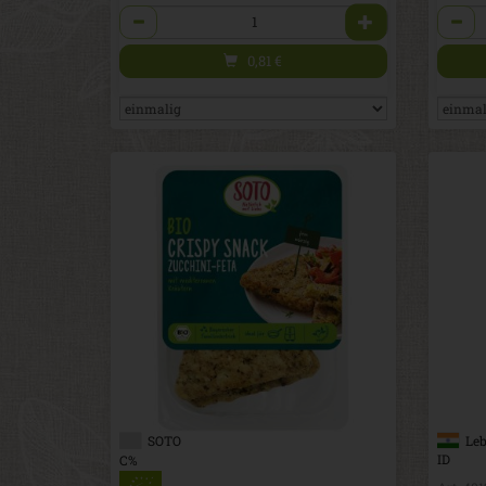
Anzahl
Anzah
0,81
€
SOTO
Leb
ID
C%