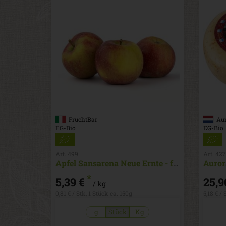
FruchtBar
Aur
EG-Bio
EG-Bio
Art. 499
Art. 427
Apfel Sansarena Neue Ernte - fruchtig
Auror
*
5,39 €
25,9
/ kg
0,81 € / Stk, 1 Stück ca. 150g
5,18 € /
g
Stück
Kg