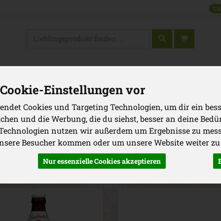
SH
Produkt
WAREN
GRILLEN
VORRATSKAMMER
GETRÄNKE
KOSM
Cookie-Einstellungen vor
Produkte
Neues & Inspirationen
Neuprodukte
endet Cookies und Targeting Technologien, um dir ein bess
ichen und die Werbung, die du siehst, besser an deine Bedü
 Technologien nutzen wir außerdem um Ergebnisse zu mes
unsere Besucher kommen oder um unsere Website weiter zu
ller
Ernährung
Allergene
Nur essenzielle Cookies akzeptieren