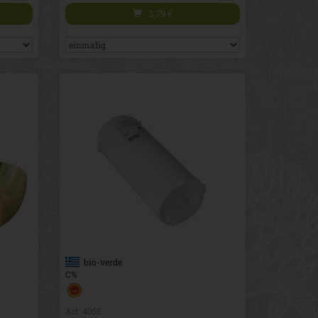
3,79
€
bio-verde
C%
Art. 4055