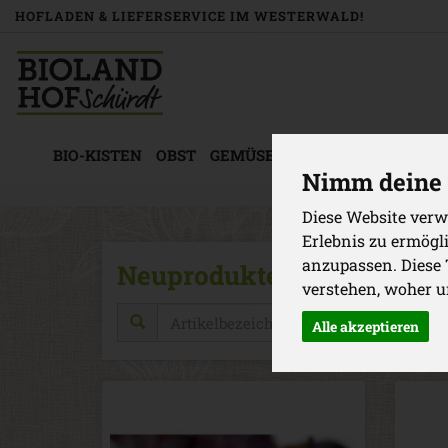
HOFLADEN & LIEFERSERVICE IM WESTERWALD!
BIO-KISTEN
OBST
GEMÜSE
KÜHLWAREN
BACK
Nimm deine 
Diese Website verw
Erlebnis zu ermögl
anzupassen. Diese
Neuprodukte
37 von 3894
verstehen, woher 
Herste
Alle akzeptieren