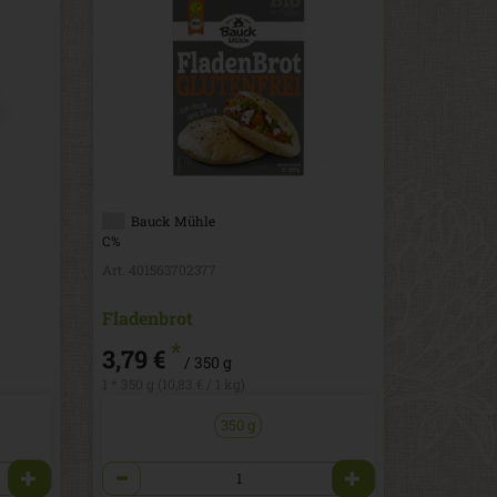
Bauck Mühle
C%
Art. 401563702377
Fladenbrot
*
3,79 €
/ 350 g
1 * 350 g (10,83 € / 1 kg)
350 g
Anzahl