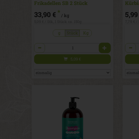
Frikadellen SB 2 Stück
Kürbi
*
33,90 €
5,99
/ kg
5,09 € / Stk, 1 Stück ca. 150g
7,79 € /
g
Stück
Kg
Anzahl
Anzah
5,09
€