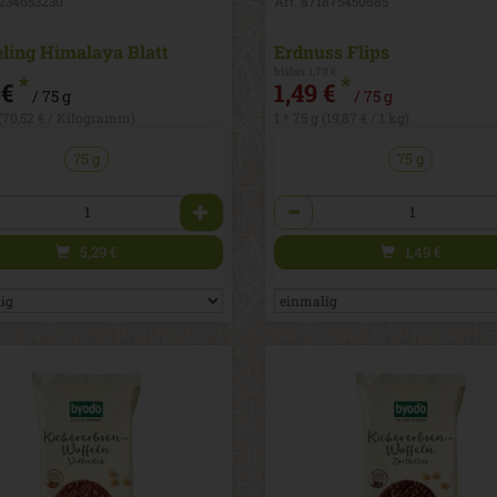
1234653230
Art. 871875450685
eling Himalaya Blatt
Erdnuss Flips
bisher 1,79 €
*
*
 €
1,49 €
/ 75 g
/ 75 g
 (70,52 € / Kilogramm)
1 * 75 g (19,87 € / 1 kg)
75 g
75 g
l
Anzahl
5,29
€
1,49
€