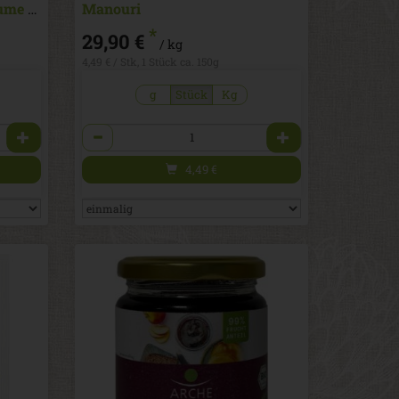
Sommerkäse mit Ringelblume Aurora Gold
Manouri
*
29,90 €
/ kg
4,49 € / Stk, 1 Stück ca. 150g
g
Stück
Kg
Anzahl
4,49
€