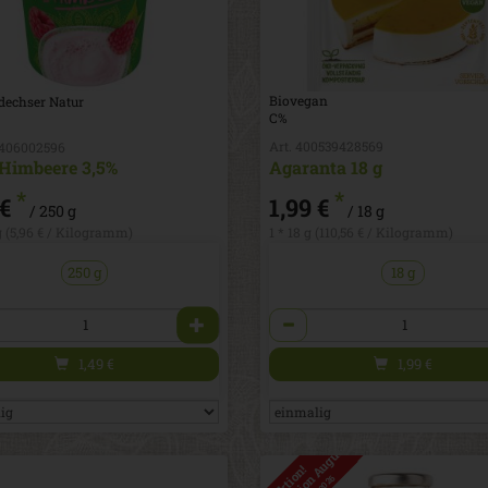
Biovegan
echser Natur
C%
Art. 400539428569
0406002596
 Himbeere 3,5%
Agaranta 18 g
*
*
 €
1,99 €
/ 250 g
/ 18 g
g (5,96 € / Kilogramm)
1 * 18 g (110,56 € / Kilogramm)
250 g
18 g
l
Anzahl
1,49
€
1,99
€
Monatsaktion August 2026
Aktion!