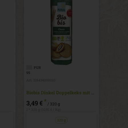
PUR
95
Art. 318434000010
Biobis Dinkel Doppelkeks mit Kakaocreme palmölfrei
*
3,49 €
/ 320 g
1 * 320 g (10,91 € / Kg)
320 g