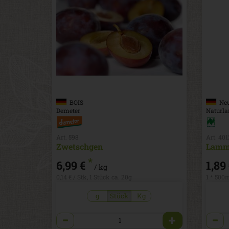
BOIS
Neu
Demeter
Naturla
Art. 598
Art. 40
Zwetschgen
Lamm
*
6,99 €
1,89
/ kg
0,14 € / Stk, 1 Stück ca. 20g
1 * 500m
g
Stück
Kg
Anzahl
Anzah