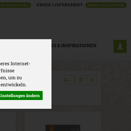
UNSER LIEFERGEBIET:
OP-ANLEITUNG
MEINE PLZ PRÜFEN
ETIK
DROGERIE
NEUES & INSPIRATIONEN
eres Internet-
rfnisse
sen, um zu
 entwickeln.
Einstellungen ändern