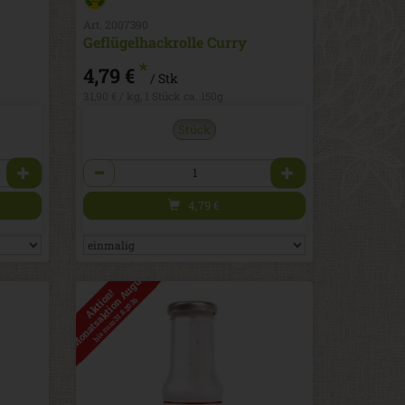
Art. 2007390
Geflügelhackrolle Curry
*
4,79 €
/ Stk
31,90 € / kg, 1 Stück ca. 150g
Stück
Anzahl
4,79
€
Monatsaktion August 2026
Aktion!
bis zum 31.8.2026