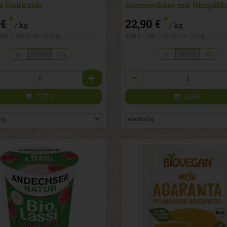
s Hokkaido
*
*
 €
22,90 €
/ kg
/ kg
 Stk, 1 Stück ca. 1300g
4,58 € / Stk, 1 Stück ca. 200g
g
Stück
Kg
g
Stück
Kg
l
Anzahl
7,79
€
4,58
€