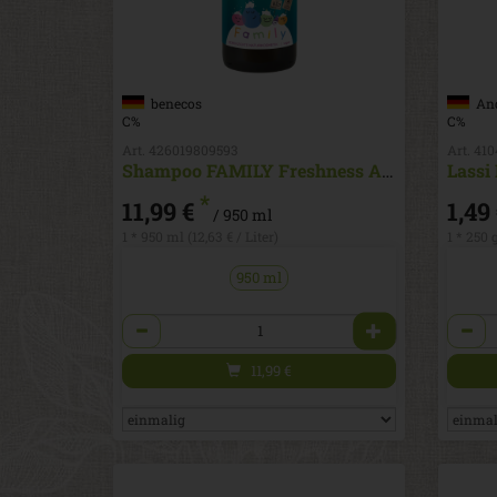
benecos
And
C%
C%
Art. 426019809593
Art. 41
Shampoo FAMILY Freshness Adventure Lime Aloe
Lassi
*
11,99 €
1,49
/ 950 ml
1 * 950 ml (12,63 € / Liter)
1 * 250 
950 ml
Anzahl
Anzah
11,99
€