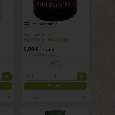
Arche Naturküche
99
Art. 402094324268
Apfel Dattel Klax 300 g
*
5,99 €
/ 300 g
1 * 300 g (19,96 € / Kg)
300 g
Anzahl
5,99
€