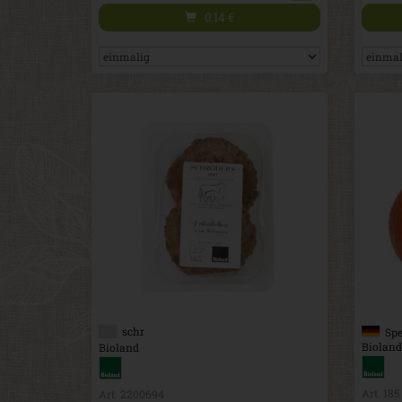
0,14
€
schr
Spe
Bioland
Bioland
Art. 185
Art. 2200694