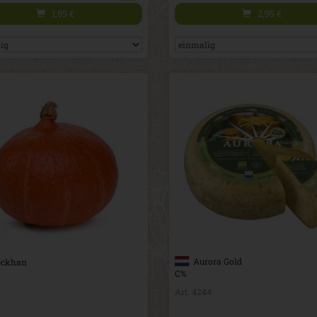
1,89
€
2,95
€
Aurora Gold
ckhan
C%
Art. 4244