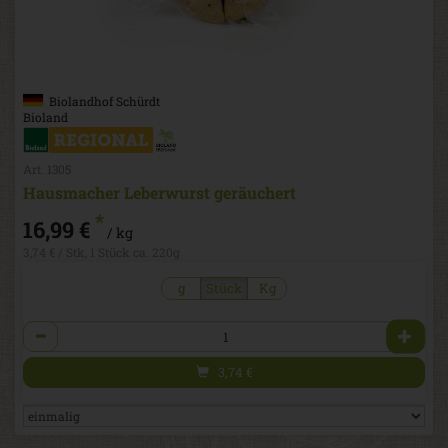
Biolandhof Schürdt
Bioland
Art. 1305
Hausmacher Leberwurst geräuchert
*
16,99 €
/ kg
3,74 € / Stk, 1 Stück ca. 220g
g
Stück
Kg
Anzahl
3,74
€