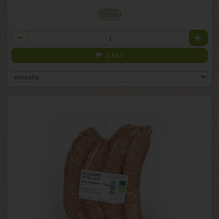
Stück
Anzahl
6,44
€