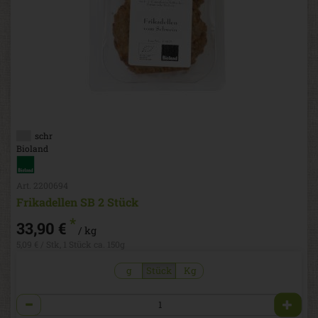
schr
Bioland
Art. 2200694
Frikadellen SB 2 Stück
*
33,90 €
/ kg
5,09 € / Stk, 1 Stück ca. 150g
g
Stück
Kg
Anzahl