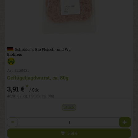
Schröder''s Bio Fleisch- und Wu
Biokreis
Art. 2200421
Geflügeljagdwurst, ca. 80g
*
3,91 €
/ Stk
48,90 € / kg, 1 Stück ca. 80g
Stück
Anzahl
3,91
€