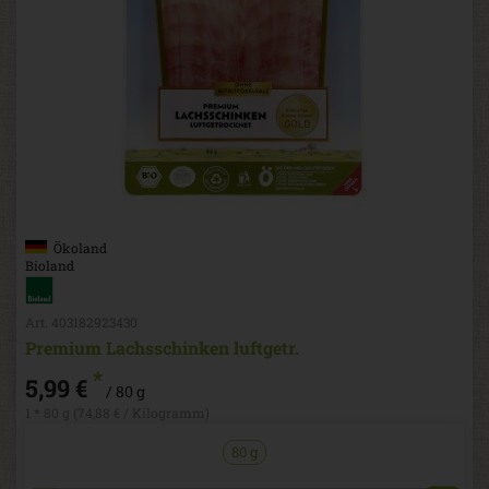
Ökoland
Bioland
Art. 403182923430
Premium Lachsschinken luftgetr.
*
5,99 €
/ 80 g
1 * 80 g (74,88 € / Kilogramm)
80 g