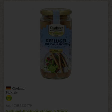
Ökoland
Biokreis
Art. 403182923079
Geflügel-Bockwürstchen 6 Stück