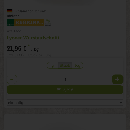
Biolandhof Schürdt
Bioland
Art. 1322
Lyoner Wurstaufschnitt
*
21,95 €
/ kg
3,29 € / Stk, 1 Stück ca. 150g
g
Stück
Kg
Anzahl
3,29
€