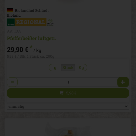
Biolandhof Schürdt
Bioland
Art. 1333
Pfefferbeißer luftgetr.
*
29,90 €
/ kg
5,98 € / Stk, 1 Stück ca. 200g
g
Stück
Kg
Anzahl
5,98
€