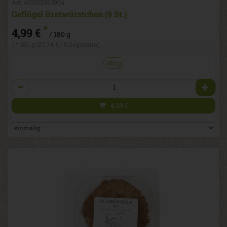
Art. 403182923064
Geflügel Bratwürstchen (9 St.)
*
4,99 €
/ 180 g
1 * 180 g (27,74 € / Kilogramm)
180 g
Anzahl
4,99
€