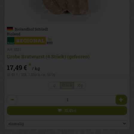
Biolandhof Schürdt
Bioland
Art. 1321
Grobe Bratwurst (4 Stück) (gefroren)
*
17,49 €
/ kg
10,49 € / Stk, 1 Stück ca. 600g
g
Stück
Kg
Anzahl
10,49
€