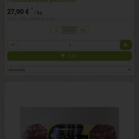
*
27,90 €
/ kg
3,35 € / Stk, 1 Stück ca. 120g
g
Stück
Kg
Anzahl
3,35
€