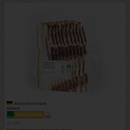
Biolandhof Schürdt
Bioland
Art. 1303
Frühstücksspeck geschnitten