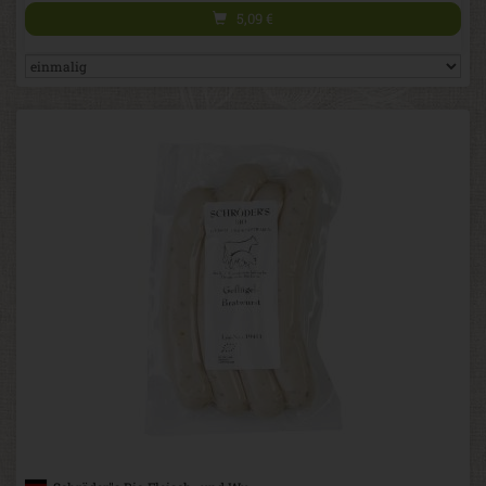
5,09
€