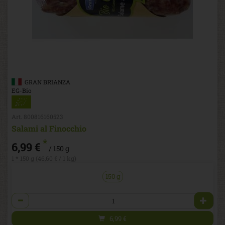
GRAN BRIANZA
EG-Bio
Art. 800816160523
Salami al Finocchio
*
6,99 €
/ 150 g
1 * 150 g (46,60 € / 1 kg)
150 g
Anzahl
6,99
€