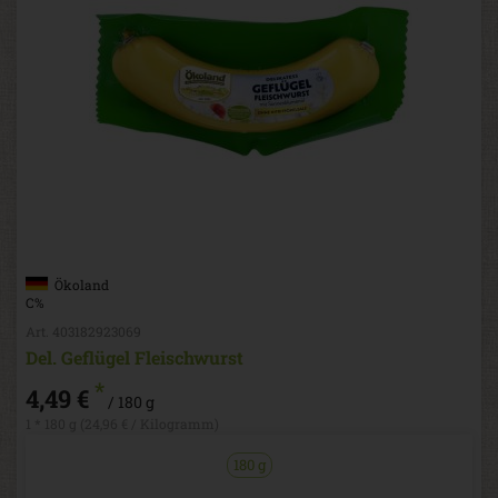
Ökoland
C%
Art. 403182923069
Del. Geflügel Fleischwurst
*
4,49 €
/ 180 g
1 * 180 g (24,96 € / Kilogramm)
180 g