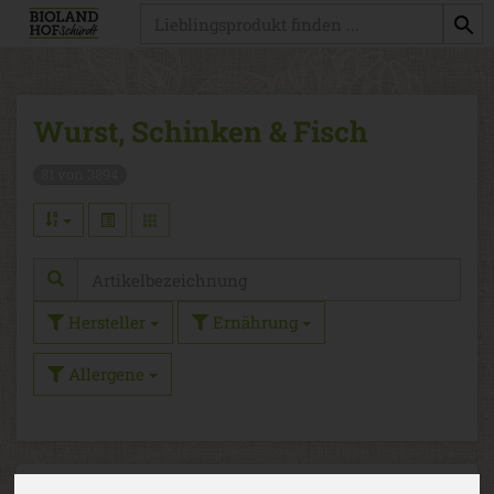
Produkt
Wurst, Schinken & Fisch
81 von 3894
Hersteller
Ernährung
Allergene