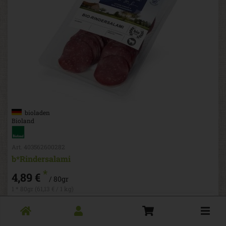
bioladen
Bioland
Art. 403562600282
b*Rindersalami
*
4,89 €
/ 80gr
1 * 80gr (61,13 € / 1 kg)
80gr
Toggle
cart