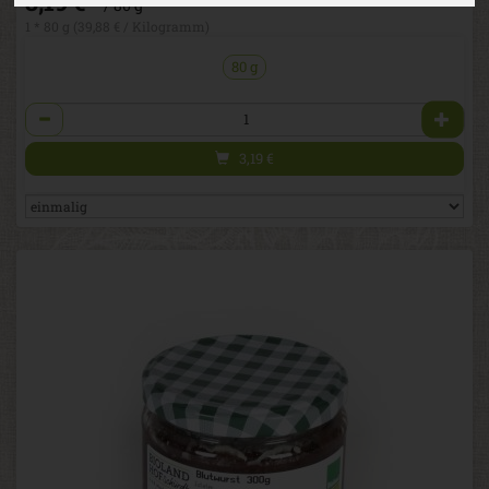
3,19 €
/ 80 g
1 * 80 g (39,88 € / Kilogramm)
80 g
Anzahl
3,19
€