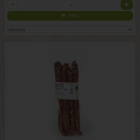
Anzahl
5,99
€