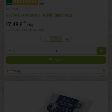
Art. 1329
Grobe Bratwurst 2 Stück (gefroren)
*
17,49 €
/ kg
5,25 € / Stk, 1 Stück ca. 300g
g
Stück
Kg
Anzahl
5,25
€