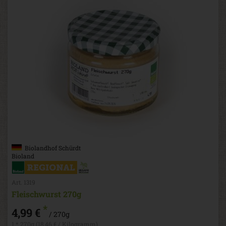
Biolandhof Schürdt
Bioland
Art. 1319
Fleischwurst 270g
*
4,99 €
/ 270g
1 * 270g (18,46 € / Kilogramm)