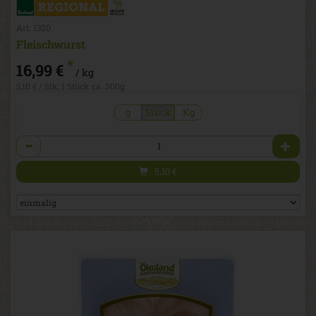
Art. 1320
Fleischwurst
*
16,99 €
/ kg
5,10 € / Stk, 1 Stück ca. 300g
g
Stück
Kg
Anzahl
5,10
€