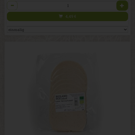
Anzahl
4,49
€