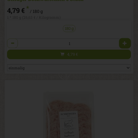
*
4,79 €
/ 180 g
1 * 180 g (26,63 € / Kilogramm)
180 g
Anzahl
4,79
€