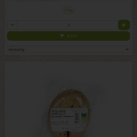
270g
Anzahl
4,99
€