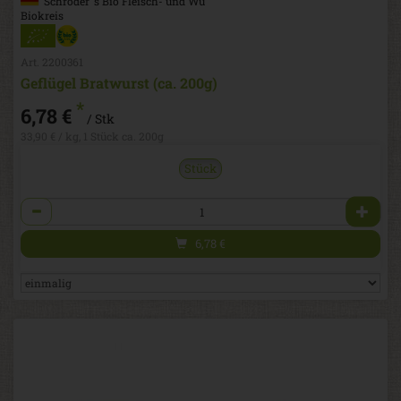
Schröder''s Bio Fleisch- und Wu
Biokreis
Art. 2200361
Geflügel Bratwurst (ca. 200g)
*
6,78 €
/ Stk
33,90 € / kg, 1 Stück ca. 200g
Stück
Anzahl
6,78
€