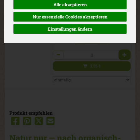
Alle akzeptieren
Bioland
3,35 € / Stk
1 Stück ca. 120g
Nur essenzielle Cookies akzeptieren
(27,90 € / 1 kg)
inkl. 7% MwSt.
Einstellungen ändern
g
Stück
Kg
Anzahl
3,35
€
Produkt empfehlen
Natur pur — nach organisch-