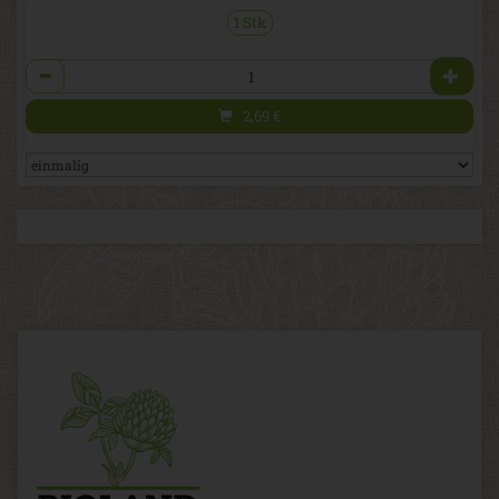
1 Stk
Anzahl
2,69
€