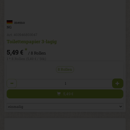
memo
NG
Art. 403946803047
Toilettenpapier 3-lagig
*
5,49 €
/ 8 Rollen
1 * 8 Rollen (5,49 € / Stk)
8 Rollen
Anzahl
5,49
€