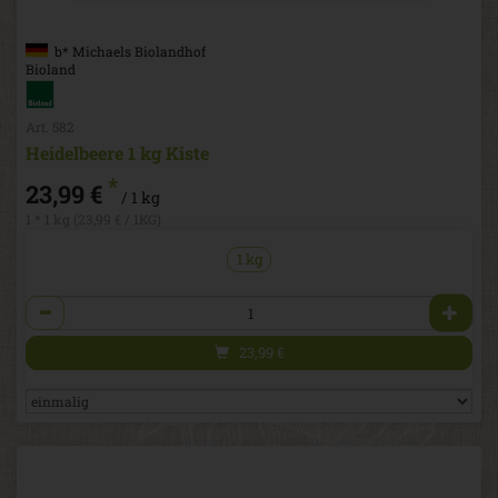
b* Michaels Biolandhof
Bioland
Art. 582
Heidelbeere 1 kg Kiste
*
23,99 €
/ 1 kg
1 * 1 kg (23,99 € / 1KG)
1 kg
Anzahl
23,99
€