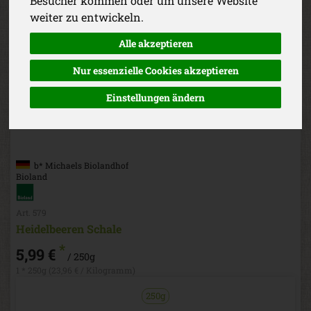
Besucher kommen oder um unsere Website
weiter zu entwickeln.
Alle akzeptieren
Nur essenzielle Cookies akzeptieren
Einstellungen ändern
b* Michaels Biolandhof
Bioland
Art. 579
Heidelbeeren Schale
*
5,99 €
/ 250g
1 * 250g (23,96 € / Kilogramm)
250g