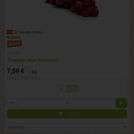
b* Abuelo Pablo
Demeter
Art. 562
Trauben blau kernarm
*
7,59 €
/ kg
1 * kg (7,59 € / Kilo)
g
Kg
Anzahl
7,59
€