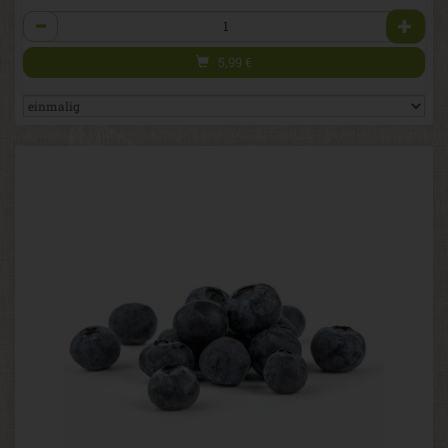
Anzahl
5,99
€