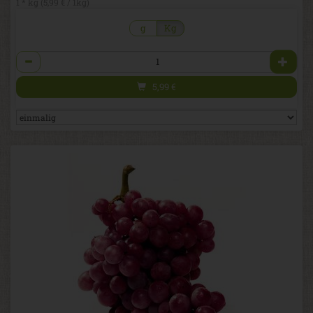
1 * kg (5,99 € / 1kg)
g
Kg
Anzahl
5,99
€