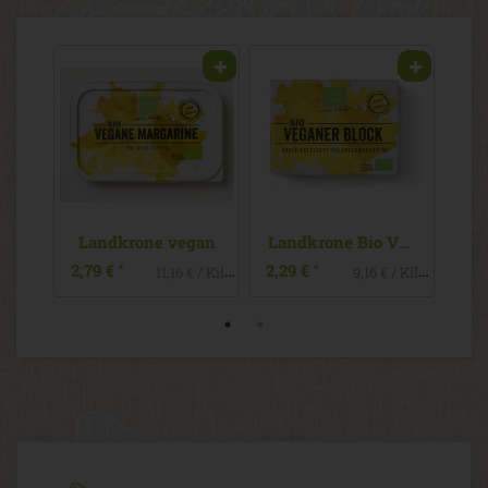
Landkrone Bio Plus 3
1,9
 € / Kilogramm
Landkrone vegan
Landkrone Bio Veganer Block
2,79 €
2,29 €
*
*
11,16 € / Kilogramm
9,16 € / Kilogramm