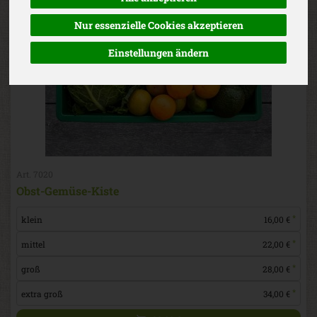
Nur essenzielle Cookies akzeptieren
Einstellungen ändern
Art. 7020
Obst-Gemüse-Kiste
*
klein
16,00 €
*
mittel
22,00 €
*
groß
28,00 €
*
extra groß
34,00 €