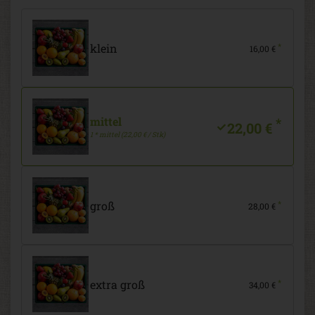
klein
*
16,00 €
mittel
*
22,00 €
1 * mittel (22,00 € / Stk)
groß
*
28,00 €
extra groß
*
34,00 €