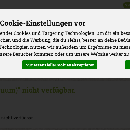
SH
Produkt
Cookie-Einstellungen vor
endet Cookies und Targeting Technologien, um dir ein bess
ichen und die Werbung, die du siehst, besser an deine Bedü
WAREN
GRILLEN
VORRATSKAMMER
GETRÄNKE
KOSM
 Technologien nutzen wir außerdem um Ergebnisse zu mes
unsere Besucher kommen oder um unsere Website weiter zu
Produkte
Gemüse
Nur essenzielle Cookies akzeptieren
uum)" nicht verfügbar.
 nicht verfügbar.