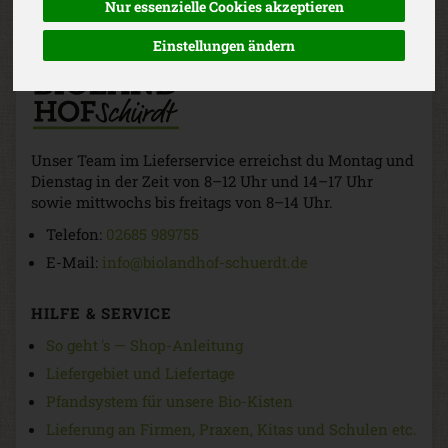
Nur essenzielle Cookies akzeptieren
Einstellungen ändern
Unser Team im Lieferservice erreichst du Montag und
Dienstag in der Zeit von 8–12 Uhr und 14–17 Uhr
sowie mittwochs bis freitags von 8–14 Uhr.
Telefon:
02685 989755
E-Mail:
info@biolandhof-schuerdt.de
HILFE & SERVICE
So geht 's — Shop-Anleitung
Liefergebiet und Liefertage
Pfandsystem für unsere Bio-Kisten
Lieferung an Firmen, Praxen, Kitas und Schulen etc.