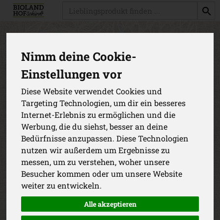
Produkt
Produkte
Nimm deine Cookie-
Einstellungen vor
Produkt "b*Putenbrustfilet, 2 St.
(ca. 300g)" nicht verfügbar.
Diese Website verwendet Cookies und
Targeting Technologien, um dir ein besseres
Internet-Erlebnis zu ermöglichen und die
Das von dir gesuchte Produkt ist leider zur Zeit nicht
Werbung, die du siehst, besser an deine
verfügbar.
Bedürfnisse anzupassen. Diese Technologien
nutzen wir außerdem um Ergebnisse zu
messen, um zu verstehen, woher unsere
Besucher kommen oder um unsere Website
weiter zu entwickeln.
Alle akzeptieren