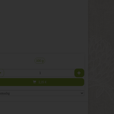
100 g
zahl
2,15
€