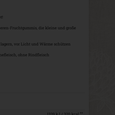
t!
Beeren-Fruchtgummis, die kleine und große
 lagern, vor Licht und Wärme schützen
nefleisch, ohne Rindfleisch
**
1339 kJ / 320 kcal