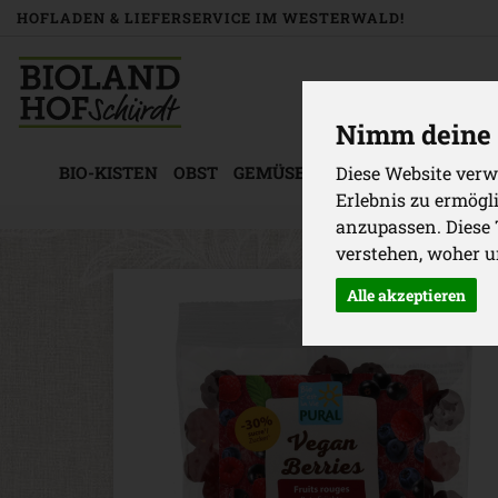
HOFLADEN & LIEFERSERVICE IM WESTERWALD!
Nimm deine 
Diese Website verw
BIO-KISTEN
OBST
GEMÜSE
KÜHLWAREN
BACK
Erlebnis zu ermögl
anzupassen. Diese
verstehen, woher 
Alle akzeptieren