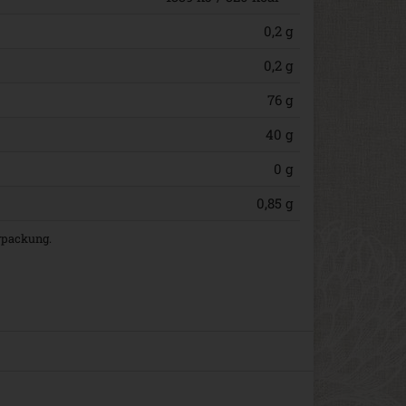
0,2 g
0,2 g
76 g
40 g
0 g
0,85 g
erpackung.