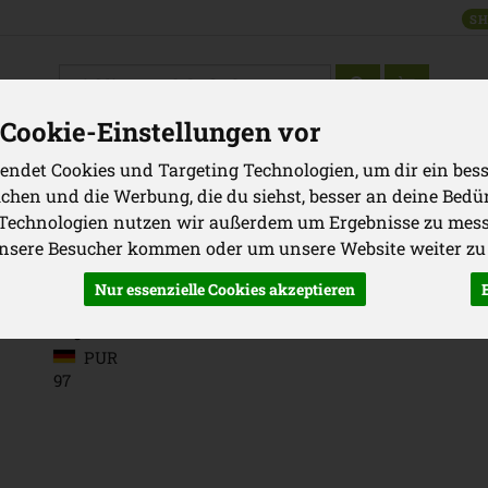
SH
Produkt
Cookie-Einstellungen vor
endet Cookies und Targeting Technologien, um dir ein bess
WAREN
GRILLEN
VORRATSKAMMER
GETRÄNKE
KOSM
ichen und die Werbung, die du siehst, besser an deine Bedü
Produkte
Vorratskammer
 Technologien nutzen wir außerdem um Ergebnisse zu mes
unsere Besucher kommen oder um unsere Website weiter zu
Nur essenzielle Cookies akzeptieren
Vegan Berries Fruchtgummi ohne
Vegan Berries -30% Zucker
PUR
97