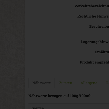
Verkehrsbezeichn
Rechtliche Hinwe
Beschreib
Lagerungshinw
Ernähr
Produkt empfeh
Nährwerte
Zutaten
Allergene
He
Nährwerte bezogen auf 100g/100ml:
Energie