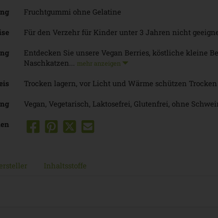
ung
Fruchtgummi ohne Gelatine
ise
Für den Verzehr für Kinder unter 3 Jahren nicht geeigne
ung
Entdecken Sie unsere Vegan Berries, köstliche kleine 
Naschkatzen...
mehr anzeigen
eis
Trocken lagern, vor Licht und Wärme schützen Trocken
ung
Vegan, Vegetarisch, Laktosefrei, Glutenfrei, ohne Schwei
len
rsteller
Inhaltsstoffe