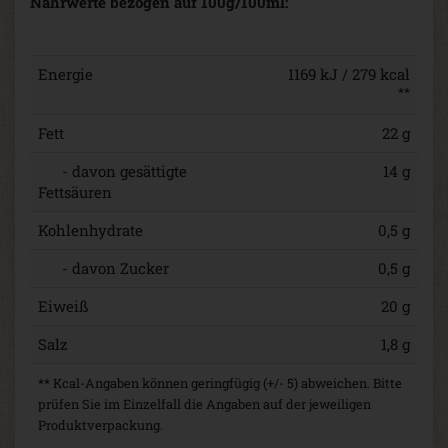
Nährwerte bezogen auf 100g/100ml:
Energie
1169 kJ / 279 kcal
**
Fett
22 g
- davon gesättigte
14 g
Fettsäuren
Kohlenhydrate
0,5 g
- davon Zucker
0,5 g
Eiweiß
20 g
Salz
1,8 g
** Kcal-Angaben können geringfügig (+/- 5) abweichen. Bitte
prüfen Sie im Einzelfall die Angaben auf der jeweiligen
Produktverpackung.