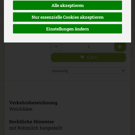
*
Vallée Verte
5,29 €
/ 150 g
Alle akzeptieren
EG-Bio
(35,28 € / Kilogramm)
Nur essenzielle Cookies akzeptieren
inkl. 7% MwSt.
Einstellungen ändern
150 g
Anzahl
5,29
€
Verkehrsbezeichnung
Weichkäse
Rechtliche Hinweise
mit Rohmilch hergestellt