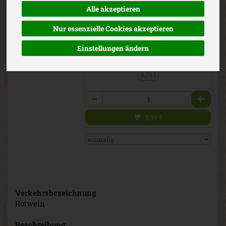
Pays d'Oc, Frankreich
Alle akzeptieren
*
8,99 €
/ 0,75 l
Jacques Frelin
Nur essenzielle Cookies akzeptieren
Vignobles SAS L
(11,98 € / Liter)
EG-Bio
inkl. 19% MwSt.
Einstellungen ändern
Mindestalter: 16 Jahre
0,75 l
Anzahl
8,99
€
Verkehrsbezeichnung
Rotwein
Beschreibung