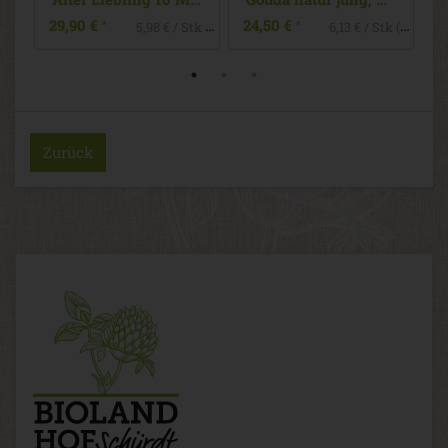
29,90 €
24,50 €
*
*
5,98 € / Stk (1 Stück ca. 200g)
Zurück