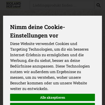
Produkt
Produkte
Obst
Nimm deine Cookie-
Einstellungen vor
Produkt "Apfel Freyer säuerlich"
nicht verfügbar.
Diese Website verwendet Cookies und
Targeting Technologien, um dir ein besseres
Internet-Erlebnis zu ermöglichen und die
Das von dir gesuchte Produkt ist leider zur Zeit nicht
Werbung, die du siehst, besser an deine
verfügbar.
Bedürfnisse anzupassen. Diese Technologien
nutzen wir außerdem um Ergebnisse zu
messen, um zu verstehen, woher unsere
Besucher kommen oder um unsere Website
weiter zu entwickeln.
Alle akzeptieren