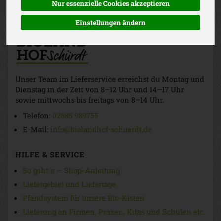
Nur essenzielle Cookies akzeptieren
Einstellungen ändern
Unser Team im Lieferservice erreichst du Montag und
Dienstag in der Zeit von 8–12 Uhr und 14–17 Uhr
sowie mittwochs bis freitags von 8–14 Uhr.
Telefon:
02685 989755
E-Mail:
info@biolandhof-schuerdt.de
HILFE & SERVICE
So geht 's — Shop-Anleitung
Liefergebiet und Liefertage
Pfandsystem für unsere Bio-Kisten
Lieferung an Firmen, Praxen, Kitas und Schulen etc.