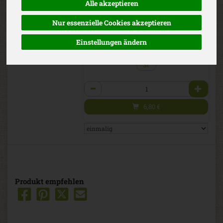
Alle akzeptieren
Mi
Do
Fr
Sa
*
6,80 €
/ St
DLS Mühlenbäckerei
Nur essenzielle Cookies akzeptieren
Demeter
(6,80 € / Kilogramm)
Einstellungen ändern
inkl. 7% MwSt.
St
Anzahl
6,80
€
Produkt empfehlen