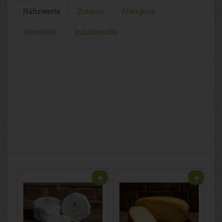
Nährwerte
Zutaten
Allergene
Hersteller
Inhaltsstoffe
2
6,13 € / Stk (1 Stück ca. 250g)