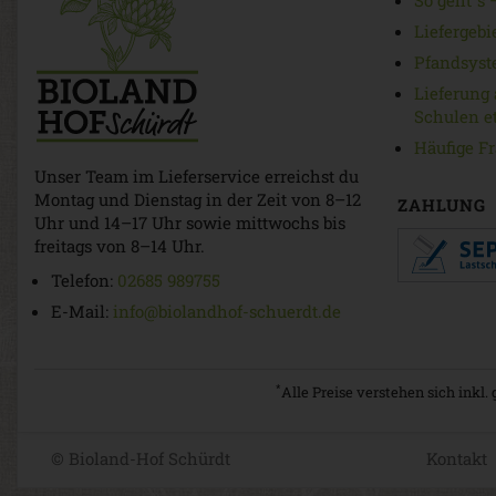
So geht 's
Liefergebi
Pfandsyst
Lieferung 
Schulen et
Häufige F
Unser Team im Lieferservice erreichst du
Montag und Dienstag in der Zeit von 8–12
ZAHLUNG
Uhr und 14–17 Uhr sowie mittwochs bis
freitags von 8–14 Uhr.
Telefon:
02685 989755
E-Mail:
info@biolandhof-schuerdt.de
*
Alle Preise verstehen sich inkl
© Bioland-Hof Schürdt
Kontakt