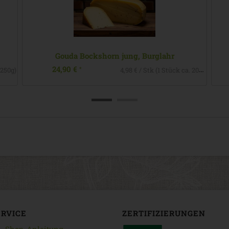
, Burglahr
Wiedbachtaler natur, Burglahr
26,50 €
*
4,98 € / Stk (1 Stück ca. 200g)
ERVICE
ZERTIFIZIERUNGEN