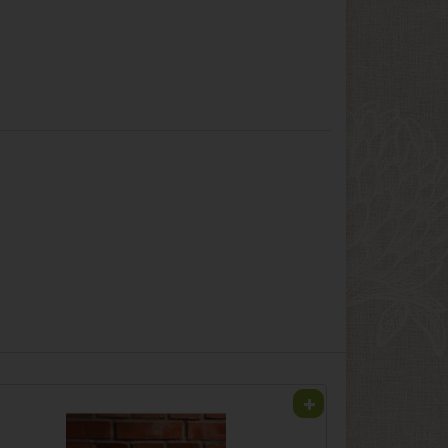
Camembert ca. 200g, Burglahr
24,90 €
*
4,98 € / Stk (1 Stück ca. 200g)