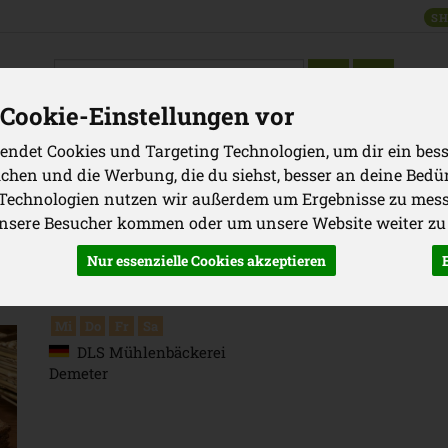
SH
Produkt
Cookie-Einstellungen vor
endet Cookies und Targeting Technologien, um dir ein bess
WAREN
GRILLEN
VORRATSKAMMER
GETRÄNKE
KOSM
ichen und die Werbung, die du siehst, besser an deine Bedü
 Technologien nutzen wir außerdem um Ergebnisse zu mes
Produkte
Backwaren
unsere Besucher kommen oder um unsere Website weiter zu
Nur essenzielle Cookies akzeptieren
Das Kernige 500g
Mi
Do
Fr
Sa
DLS Mühlenbäckerei
Demeter