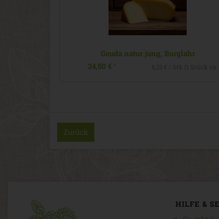
tur jung, Burglahr
Gouda Bockshorn jung
24,90 €
*
6,13 € / Stk (1 Stück ca. 250g)
Zurück
HILFE & S