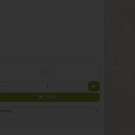
St
zahl
3,80
€