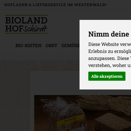
HOFLADEN & LIEFERSERVICE IM WESTERWALD!
Nimm deine 
Diese Website verw
BIO-KISTEN
OBST
GEMÜSE
KÜHLWAREN
BACK
Erlebnis zu ermögl
anzupassen. Diese
verstehen, woher 
Alle akzeptieren