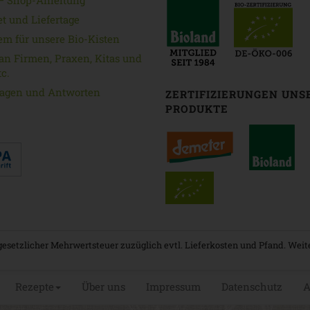
 — Shop-Anleitung
et und Liefertage
em für unsere Bio-Kisten
an Firmen, Praxen, Kitas und
c.
ragen und Antworten
ZERTIFIZIERUNGEN UNS
PRODUKTE
. gesetzlicher Mehrwertsteuer zuzüglich evtl. Lieferkosten und Pfand. Wei
Rezepte
Über uns
Impressum
Datenschutz
A