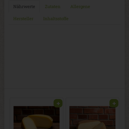
Nährwerte
Zutaten
Allergene
Hersteller
Inhaltsstoffe
00g, Burglahr
2
4,98 € / Stk (1 Stück ca. 200g)