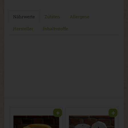
Nährwerte
Zutaten
Allergene
Hersteller
Inhaltsstoffe
 Burglahr
2
4,98 € / Stk (1 Stück ca. 200g)