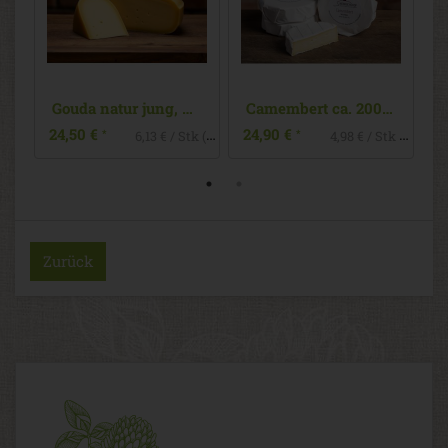
Gouda natur jung, Burglahr
Camembert ca. 200g, Burglahr
24,50 €
24,90 €
*
*
6,13 € / Stk (1 Stück ca. 250g)
Zurück