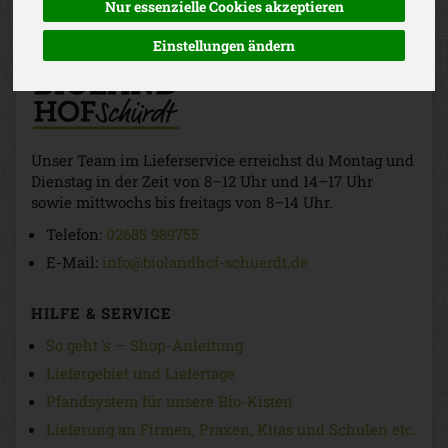
Nur essenzielle Cookies akzeptieren
Einstellungen ändern
Unser Team im Lieferservice erreichst du Montag und
Dienstag in der Zeit von 8–12 Uhr und 14–17 Uhr
sowie mittwochs bis freitags von 8–14 Uhr.
Telefon:
02685 989755
E-Mail:
info@biolandhof-schuerdt.de
HILFE & SERVICE
So geht 's — Shop-Anleitung
Liefergebiet und Liefertage
Pfandsystem für unsere Bio-Kisten
Lieferung an Firmen, Praxen, Kitas und Schulen etc.