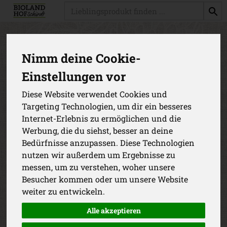
Produkt
Produkte
Vorratskammer
Nimm deine Cookie-
Einstellungen vor
Produkt "Schwarzkümmelöl"
nicht verfügbar.
Diese Website verwendet Cookies und
Targeting Technologien, um dir ein besseres
Internet-Erlebnis zu ermöglichen und die
Das von dir gesuchte Produkt ist leider zur Zeit nicht
Werbung, die du siehst, besser an deine
verfügbar.
Bedürfnisse anzupassen. Diese Technologien
nutzen wir außerdem um Ergebnisse zu
messen, um zu verstehen, woher unsere
Besucher kommen oder um unsere Website
weiter zu entwickeln.
Alle akzeptieren