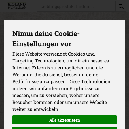
Produkt
Produkte
Kühlwaren
Nimm deine Cookie-
Einstellungen vor
Produkt "Nackensteaks
v.Schwein 2 Stück" nicht
Diese Website verwendet Cookies und
Targeting Technologien, um dir ein besseres
verfügbar.
Internet-Erlebnis zu ermöglichen und die
Werbung, die du siehst, besser an deine
Das von dir gesuchte Produkt ist leider zur Zeit nicht
Bedürfnisse anzupassen. Diese Technologien
verfügbar.
nutzen wir außerdem um Ergebnisse zu
messen, um zu verstehen, woher unsere
Besucher kommen oder um unsere Website
weiter zu entwickeln.
Alle akzeptieren