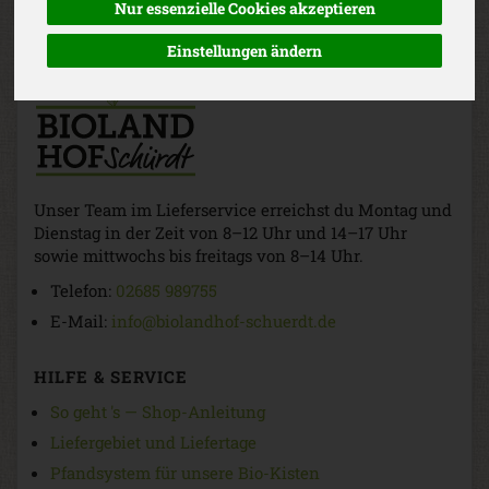
Nur essenzielle Cookies akzeptieren
Einstellungen ändern
Unser Team im Lieferservice erreichst du Montag und
Dienstag in der Zeit von 8–12 Uhr und 14–17 Uhr
sowie mittwochs bis freitags von 8–14 Uhr.
Telefon:
02685 989755
E-Mail:
info@biolandhof-schuerdt.de
HILFE & SERVICE
So geht 's — Shop-Anleitung
Liefergebiet und Liefertage
Pfandsystem für unsere Bio-Kisten