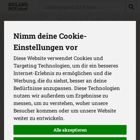
Produkt
Produkte
Kühlwaren
Nimm deine Cookie-
Einstellungen vor
Produkt "Hausmacher Blutwurst
geräuchert" nicht verfügbar.
Diese Website verwendet Cookies und
Targeting Technologien, um dir ein besseres
Internet-Erlebnis zu ermöglichen und die
Das von dir gesuchte Produkt ist leider zur Zeit nicht
Werbung, die du siehst, besser an deine
verfügbar.
Bedürfnisse anzupassen. Diese Technologien
nutzen wir außerdem um Ergebnisse zu
messen, um zu verstehen, woher unsere
Besucher kommen oder um unsere Website
weiter zu entwickeln.
Alle akzeptieren