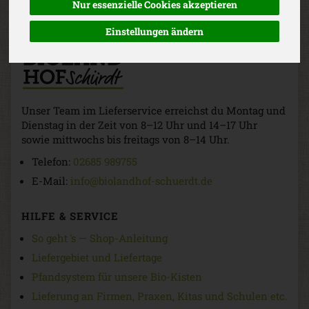
Nur essenzielle Cookies akzeptieren
Einstellungen ändern
Unser Team im Lieferservice erreichst du Montag und
Dienstag in der Zeit von 8–12 Uhr und 14–17 Uhr
sowie mittwochs bis freitags von 8–14 Uhr.
Telefon:
02685 989755
E-Mail:
info@biolandhof-schuerdt.de
HILFE & SERVICE
So geht 's — Shop-Anleitung
Liefergebiet und Liefertage
Pfandsystem für unsere Bio-Kisten
Lieferung an Firmen, Praxen, Kitas und Schulen etc.