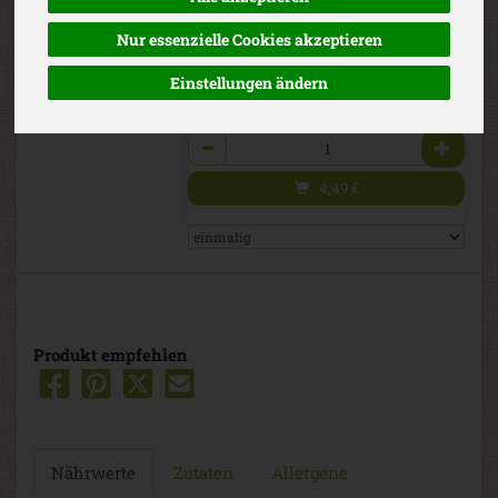
Bioland
(4,49 € / Stück)
Nur essenzielle Cookies akzeptieren
inkl. 7% MwSt.
Einstellungen ändern
St.
Anzahl
4,49
€
Produkt empfehlen
Nährwerte
Zutaten
Allergene