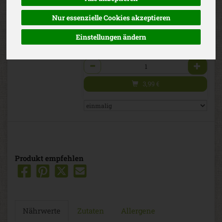
(3,99 € / Stk)
Nur essenzielle Cookies akzeptieren
inkl. 7% MwSt.
Einstellungen ändern
St
Anzahl
3,99
€
Produkt empfehlen
Nährwerte
Zutaten
Allergene