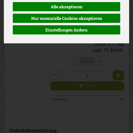
SB vakuum
Alle akzeptieren
Nussige Charakteristik in zartem
Ziegenkäse.
Nur essenzielle Cookies akzeptieren
*
35,90 €
/ kg
Aurora Gold
EG-Bio
Einstellungen ändern
7,18 € / Stk
1 Stück ca. 200g
(35,90 € / 1 kg)
inkl. 7% MwSt.
g
Stück
Kg
Anzahl
7,18
€
Verkehrsbezeichnung