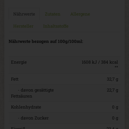
Nährwerte
Zutaten
Allergene
Hersteller
Inhaltsstoffe
Nährwerte bezogen auf 100g/100ml:
Energie
1608 kJ / 384 kcal
**
Fett
32,7 g
- davon gesättigte
22,7 g
Fettsäuren
Kohlenhydrate
0 g
- davon Zucker
0 g
Eiweiß
23,4 g