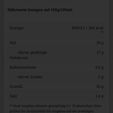
Nährwerte bezogen auf 100g/100ml:
Energie
1508 kJ / 360 kcal
**
Fett
29 g
- davon gesättigte
17 g
Fettsäuren
Kohlenhydrate
0,5 g
- davon Zucker
0 g
Eiweiß
26 g
Salz
1,4 g
** Kcal-Angaben können geringfügig (+/- 5) abweichen. Bitte
prüfen Sie im Einzelfall die Angaben auf der jeweiligen