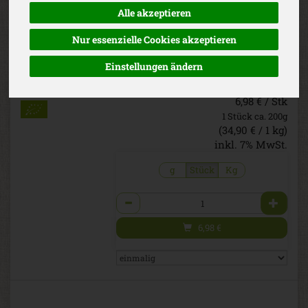
vakuum
Alle akzeptieren
Aromatisch und angenehm würziger
Schnittkäse aus der Schweiz. 5 – 7
Nur essenzielle Cookies akzeptieren
Monate gereift. Mit mindestens 45 %
Fett i. Tr.
Einstellungen ändern
*
34,90 €
/ kg
wei
EG-Bio
6,98 € / Stk
1 Stück ca. 200g
(34,90 € / 1 kg)
inkl. 7% MwSt.
g
Stück
Kg
Anzahl
6,98
€