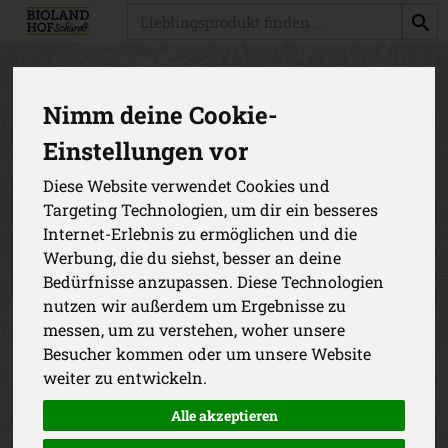
Produkt
Produkte
Gemüse
Nimm deine Cookie-
Einstellungen vor
Produkt "Pak Choy" nicht
verfügbar.
Diese Website verwendet Cookies und
Targeting Technologien, um dir ein besseres
Internet-Erlebnis zu ermöglichen und die
Das von dir gesuchte Produkt ist leider zur Zeit nicht
Werbung, die du siehst, besser an deine
verfügbar.
Bedürfnisse anzupassen. Diese Technologien
nutzen wir außerdem um Ergebnisse zu
messen, um zu verstehen, woher unsere
Besucher kommen oder um unsere Website
weiter zu entwickeln.
Alle akzeptieren