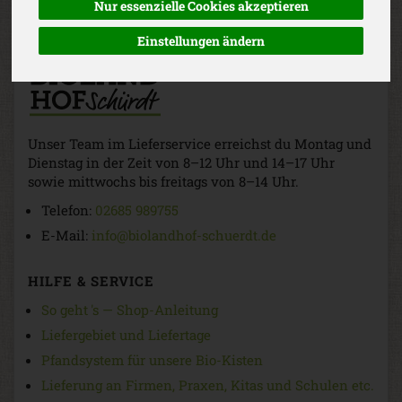
Nur essenzielle Cookies akzeptieren
Einstellungen ändern
Unser Team im Lieferservice erreichst du Montag und
Dienstag in der Zeit von 8–12 Uhr und 14–17 Uhr
sowie mittwochs bis freitags von 8–14 Uhr.
Telefon:
02685 989755
E-Mail:
info@biolandhof-schuerdt.de
HILFE & SERVICE
So geht 's — Shop-Anleitung
Liefergebiet und Liefertage
Pfandsystem für unsere Bio-Kisten
Lieferung an Firmen, Praxen, Kitas und Schulen etc.