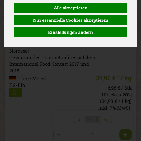
um einen extralang gereiften Nordsee
Alle akzeptieren
Käse. Dieser Käse wird speziell vom
Käsemeister ausgewählt und ca. 1 Jahr
Nur essenzielle Cookies akzeptieren
gereift. Dank der zusätzlichen Lagerzeit
fallen Geschmack und Konsistenz noch
Einstellungen ändern
intensiver aus: Noch mehr Geschmack
– noch mehr Festigkeit – noch mehr
Nordsee!
Gewinner des Gourmetpreises auf dem
International Food Contest 2017 und
2018
*
34,90 €
/ kg
Thise Mejeri
EG-Bio
6,98 € / Stk
1 Stück ca. 200g
(34,90 € / 1 kg)
inkl. 7% MwSt.
g
Stück
Kg
Anzahl