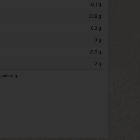
33,1 g
23,8 g
0,3 g
0 g
21,9 g
2 g
erpackung.