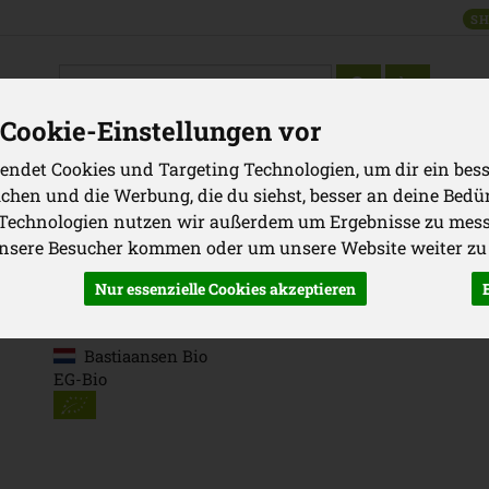
SH
Produkt
Cookie-Einstellungen vor
endet Cookies und Targeting Technologien, um dir ein bess
WAREN
GRILLEN
VORRATSKAMMER
GETRÄNKE
KOSM
ichen und die Werbung, die du siehst, besser an deine Bedü
Produkte
Kühlwaren
 Technologien nutzen wir außerdem um Ergebnisse zu mes
unsere Besucher kommen oder um unsere Website weiter zu
Nur essenzielle Cookies akzeptieren
Gouda Schwarzer Knoblauch
Schwarzer Knoblauch Käse
Bastiaansen Bio
EG-Bio