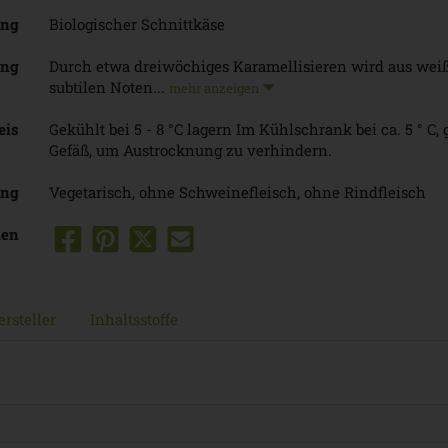
ung
Biologischer Schnittkäse
ung
Durch etwa dreiwöchiges Karamellisieren wird aus we
subtilen Noten...
mehr anzeigen
eis
Gekühlt bei 5 - 8 °C lagern Im Kühlschrank bei ca. 5 ° C
Gefäß, um Austrocknung zu verhindern.
ung
Vegetarisch, ohne Schweinefleisch, ohne Rindfleisch
len
rsteller
Inhaltsstoffe