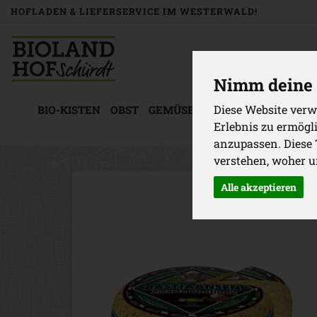
HOFLADEN & LIEFERSERVICE IM WESTERWALD!
Nimm deine 
Diese Website verw
BIO-KISTEN
OBST
GEMÜSE
KÜHLWAREN
BACK
Erlebnis zu ermögl
anzupassen. Diese
verstehen, woher 
Alle akzeptieren