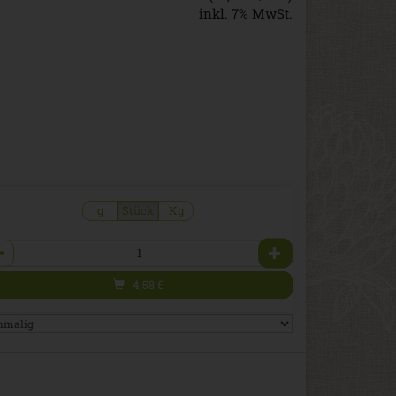
inkl. 7% MwSt.
g
Stück
Kg
zahl
4,58
€