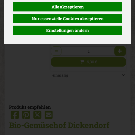
nur montags lieferbar
Alle akzeptieren
*
6,30 €
/ 900g
Dickendorf
EG-Bio
Nur essenzielle Cookies akzeptieren
(6,99 € / 1 kg)
inkl. 7% MwSt.
Einstellungen ändern
900g
Anzahl
6,30
€
Produkt empfehlen
Bio-Gemüsehof Dickendorf