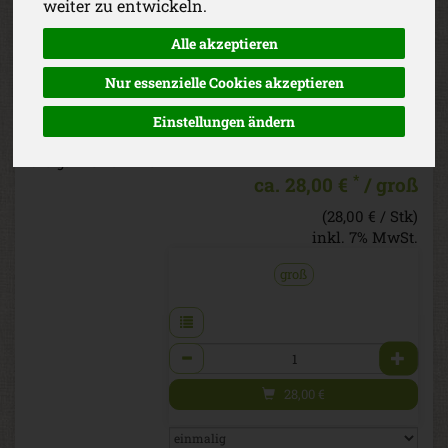
weiter zu entwickeln.
wöchentlich wechselnd frisches,
bekömmliches Bio-Gemüse, das speziell
Alle akzeptieren
auf die Bedürfnisse von Eltern und
Kindern abgestimmt ist. Mit
Nur essenzielle Cookies akzeptieren
nährstoffreichen Zutaten, die leicht
verdaulich und gesund sind, unterstützt
Einstellungen ändern
sie eine ausgewogene Ernährung für
die ganze Familie.
*
ca. 28,00 €
/ groß
(28,00 € / Stk)
inkl. 7% MwSt.
groß
Anzahl
28,00
€