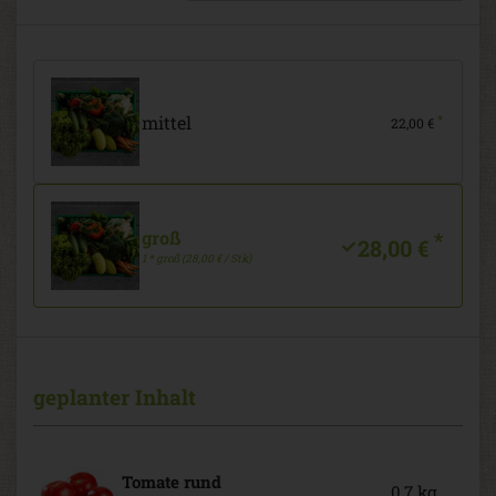
mittel
*
22,00 €
groß
*
28,00 €
1 * groß (28,00 € / Stk)
geplanter Inhalt
Tomate rund
0,7 kg